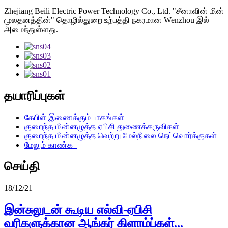
Zhejiang Beili Electric Power Technology Co., Ltd. "சீனாவின் மின்
மூலதனத்தின்" தொழில்துறை உற்பத்தி நகரமான Wenzhou இல்
அமைந்துள்ளது.
தயாரிப்புகள்
கேபிள் இணைக்கும் பாகங்கள்
குறைந்த மின்னழுத்த ஏபிசி துணைக்கருவிகள்
குறைந்த மின்னழுத்த வெற்று மேல்நிலை நெட்வொர்க்குகள்
மேலும் காண்க+
செய்தி
18/12/21
இன்சுலுடன் கூடிய எல்வி-ஏபிசி
வரிகளுக்கான ஆங்கர் கிளாம்ப்கள்...