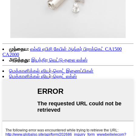
முந்தைய:
எல்வி ஏபிசி கேபிள் ஆங்கர் பிராக்கெட் CA1500
CA2000
அடுத்தது:
இயந்திர வெட்டு-தலை லக்ஸ்
மெக்கானிக்கல் ஷியர்-ஹெட் இணைப்பிகள்
மெக்கானிக்கல் ஷியர்-ஹெட் லக்ஸ்