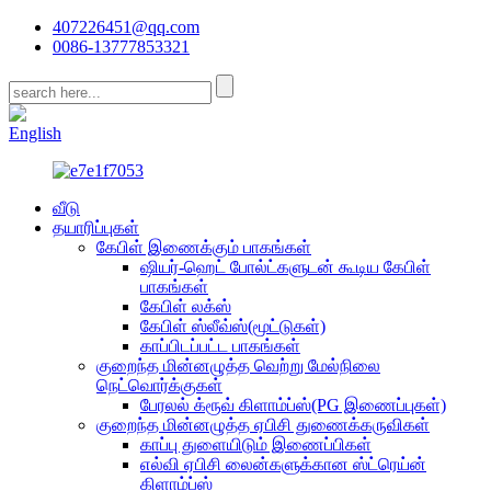
407226451@qq.com
0086-13777853321
CN
English
வீடு
தயாரிப்புகள்
கேபிள் இணைக்கும் பாகங்கள்
ஷியர்-ஹெட் போல்ட்களுடன் கூடிய கேபிள்
பாகங்கள்
கேபிள் லக்ஸ்
கேபிள் ஸ்லீவ்ஸ்(மூட்டுகள்)
காப்பிடப்பட்ட பாகங்கள்
குறைந்த மின்னழுத்த வெற்று மேல்நிலை
நெட்வொர்க்குகள்
பேரலல் க்ரூவ் கிளாம்ப்ஸ்(PG இணைப்புகள்)
குறைந்த மின்னழுத்த ஏபிசி துணைக்கருவிகள்
காப்பு துளையிடும் இணைப்பிகள்
எல்வி ஏபிசி லைன்களுக்கான ஸ்ட்ரெய்ன்
கிளாம்ப்ஸ்