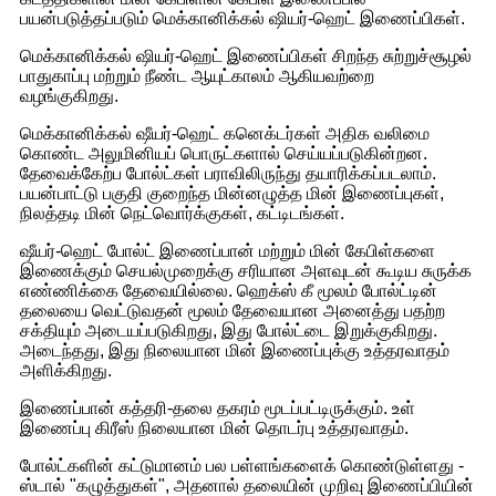
பயன்படுத்தப்படும் மெக்கானிக்கல் ஷியர்-ஹெட் இணைப்பிகள்.
மெக்கானிக்கல் ஷியர்-ஹெட் இணைப்பிகள் சிறந்த சுற்றுச்சூழல்
பாதுகாப்பு மற்றும் நீண்ட ஆயுட்காலம் ஆகியவற்றை
வழங்குகிறது.
மெக்கானிக்கல் ஷீயர்-ஹெட் கனெக்டர்கள் அதிக வலிமை
கொண்ட அலுமினியப் பொருட்களால் செய்யப்படுகின்றன.
தேவைக்கேற்ப போல்ட்கள் பராவிலிருந்து தயாரிக்கப்படலாம்.
பயன்பாட்டு பகுதி குறைந்த மின்னழுத்த மின் இணைப்புகள்,
நிலத்தடி மின் நெட்வொர்க்குகள், கட்டிடங்கள்.
ஷீயர்-ஹெட் போல்ட் இணைப்பான் மற்றும் மின் கேபிள்களை
இணைக்கும் செயல்முறைக்கு சரியான அளவுடன் கூடிய சுருக்க
எண்ணிக்கை தேவையில்லை. ஹெக்ஸ் கீ மூலம் போல்ட்டின்
தலையை வெட்டுவதன் மூலம் தேவையான அனைத்து பதற்ற
சக்தியும் அடையப்படுகிறது, இது போல்ட்டை இறுக்குகிறது.
அடைந்தது, இது நிலையான மின் இணைப்புக்கு உத்தரவாதம்
அளிக்கிறது.
இணைப்பான் கத்தரி-தலை தகரம் மூடப்பட்டிருக்கும். உள்
இணைப்பு கிரீஸ் நிலையான மின் தொடர்பு உத்தரவாதம்.
போல்ட்களின் கட்டுமானம் பல பள்ளங்களைக் கொண்டுள்ளது -
ஸ்டால் "கழுத்துகள்", அதனால் தலையின் முறிவு இணைப்பியின்