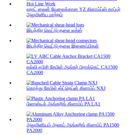
ஹாட் லைன் வேலைக்கான YZ கிளாம்ப்ஸ் காப்பர்
அலுமினிய மாற்றம்
இயந்திர வெட்டு-தலை லக்ஸ்
இயந்திர வெட்டு-தலை இணைப்பிகள்
எல்வி ஏபிசி கேபிள் ஆங்கர் பிராக்கெட் CA1500
CA2000
கொத்து கேபிள் ஸ்ட்ரெய்ன் கிளாம்ப் NXJ
பிளாஸ்டிக் ஆங்கரிங் கிளாம்ப் PA LA1
அலுமினியம் அலாய் ஆங்கரிங் கிளாம்ப் PA1500
PA2000