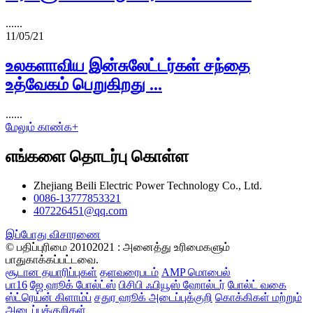
......
11/05/21
உலகளாவிய இன்சுலேட்டர்கள் சந்தை
உத்வேகம் பெறுகிறது ...
......
மேலும் காண்க+
எங்களை தொடர்பு கொள்ள
Zhejiang Beili Electric Power Technology Co., Ltd.
0086-13777853321
407226451@qq.com
இப்போது விசாரணை
© பதிப்புரிமை 20102021 : அனைத்து உரிமைகளும்
பாதுகாக்கப்பட்டவை.
சூடான தயாரிப்புகள்
தளவரைபடம்
AMP மொபைல்
பா16
ஜே ஹூக் போல்ட்ஸ்
பிசிபி ஃபியூஸ் ஹோல்டர்
போல்ட் வகை
ஸ்ட்ரெய்ன் கிளாம்ப்
சதுர ஹூக் அடைப்புக்குறி
கொக்கிகள் மற்றும்
அடைப்புக்குறிகள்