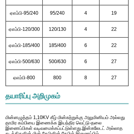
ஏஎம்பி-95/240
95/240
4
19
ஏஎம்பி-120/300
120/130
4
22
ஏஎம்பி-185/400
185/400
6
22
ஏஎம்பி-500/630
500/630
6
27
ஏஎம்பி-800
800
8
27
தயாரிப்பு அறிமுகம்
மின்னழுத்தம் 1,10KV கீழ் மின்சுற்றுக்கு அலுமினியம் அல்லது
தாமிர கம்பியை இணைக்க இயந்திர வெட்டு-தலை
இணைப்பிகள் வடிவமைக்கப்பட்டுள்ளது.இன்சுலேடட் அல்லாத
கடத்திகளின் மின் கேபிளின் கேபிள் இணைப்பில்