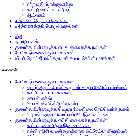
ஏற்றுமதி போக்குவரத்து
காப்புரிமைச் சான்றிதழ்
ஆய்வகம்
எங்களை தொடர்பு கொள்ள
டி-இணைக்கும் பொருத்துதல்கள்
வீடு
தயாரிப்புகள்
குறைந்த மின்னழுத்த ஏபிசி துணைக்கருவிகள்
கேபிள் இணைக்கும் பாகங்கள்
ஷியர்-ஹெட் போல்ட்களுடன் கூடிய கேபிள் பாகங்கள்
வகைகள்
கேபிள் இணைக்கும் பாகங்கள்
ஷியர்-ஹெட் போல்ட்களுடன் கூடிய கேபிள் பாகங்கள்
காப்பிடப்பட்ட பாகங்கள்
கேபிள் லக்ஸ்
கேபிள் ஸ்லீவ்ஸ்(மூட்டுகள்)
குறைந்த மின்னழுத்த வெற்று மேல்நிலை நெட்வொர்க்குகள்
பேரலல் க்ரூவ் கிளாம்ப்ஸ்(PG இணைப்புகள்)
குறைந்த மின்னழுத்த ஏபிசி துணைக்கருவிகள்
காப்பு துளையிடும் இணைப்பிகள்
எல்வி ஏபிசி லைன்களுக்கான ஸ்ட்ரெய்ன் கிளாம்ப்ஸ்