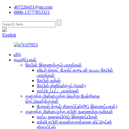
407226451@qq.com
0086-13777853321
CN
English
வீடு
தயாரிப்புகள்
கேபிள் இணைக்கும் பாகங்கள்
ஷியர்-ஹெட் போல்ட்களுடன் கூடிய கேபிள்
பாகங்கள்
கேபிள் லக்ஸ்
கேபிள் ஸ்லீவ்ஸ்(மூட்டுகள்)
காப்பிடப்பட்ட பாகங்கள்
குறைந்த மின்னழுத்த வெற்று மேல்நிலை
நெட்வொர்க்குகள்
பேரலல் க்ரூவ் கிளாம்ப்ஸ்(PG இணைப்புகள்)
குறைந்த மின்னழுத்த ஏபிசி துணைக்கருவிகள்
காப்பு துளையிடும் இணைப்பிகள்
எல்வி ஏபிசி லைன்களுக்கான ஸ்ட்ரெய்ன்
கிளாம்ப்ஸ்