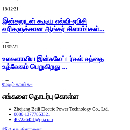
18/12/21
இன்சுலுடன் கூடிய எல்வி-ஏபிசி
வரிகளுக்கான ஆங்கர் கிளாம்ப்கள்...
......
11/05/21
உலகளாவிய இன்சுலேட்டர்கள் சந்தை
உத்வேகம் பெறுகிறது ...
......
மேலும் காண்க+
எங்களை தொடர்பு கொள்ள
Zhejiang Beili Electric Power Technology Co., Ltd.
0086-13777853321
407226451@qq.com
இப்போது விசாரணை