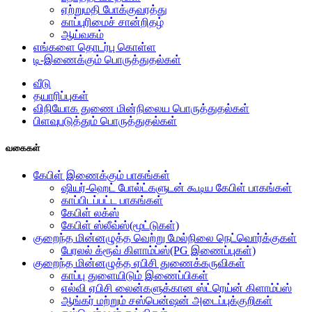
ஏற்றுமதி போக்குவரத்து
காப்புரிமைச் சான்றிதழ்
ஆய்வகம்
எங்களை தொடர்பு கொள்ள
டி-இணைக்கும் பொருத்துதல்கள்
வீடு
தயாரிப்புகள்
விநியோக துணை மின்நிலைய பொருத்துதல்கள்
பிளவுபடுத்தும் பொருத்துதல்கள்
வகைகள்
கேபிள் இணைக்கும் பாகங்கள்
ஷியர்-ஹெட் போல்ட்களுடன் கூடிய கேபிள் பாகங்கள்
காப்பிடப்பட்ட பாகங்கள்
கேபிள் லக்ஸ்
கேபிள் ஸ்லீவ்ஸ்(மூட்டுகள்)
குறைந்த மின்னழுத்த வெற்று மேல்நிலை நெட்வொர்க்குகள்
பேரலல் க்ரூவ் கிளாம்ப்ஸ்(PG இணைப்புகள்)
குறைந்த மின்னழுத்த ஏபிசி துணைக்கருவிகள்
காப்பு துளையிடும் இணைப்பிகள்
எல்வி ஏபிசி லைன்களுக்கான ஸ்ட்ரெய்ன் கிளாம்ப்ஸ்
ஆங்கர் மற்றும் சஸ்பென்ஷன் அடைப்புக்குறிகள்