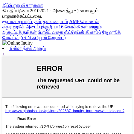
இப்போது விசாரணை
© பதிப்புரிமை 20102021 : அனைத்து உரிமைகளும்
பாதுகாக்கப்பட்டவை.
சூடான தயாரிப்புகள்
தளவரைபடம்
AMP மொபைல்
சதுர ஹூக் அடைப்புக்குறி
பா16
கொக்கிகள் மற்றும்
அடைப்புக்குறிகள்
போல்ட் வகை ஸ்ட்ரெய்ன் கிளாம்ப்
ஜே ஹூக்
போல்ட்ஸ்
பிசிபி ஃபியூஸ் ஹோல்டர்
மின்னஞ்சல் அனுப்பு
x