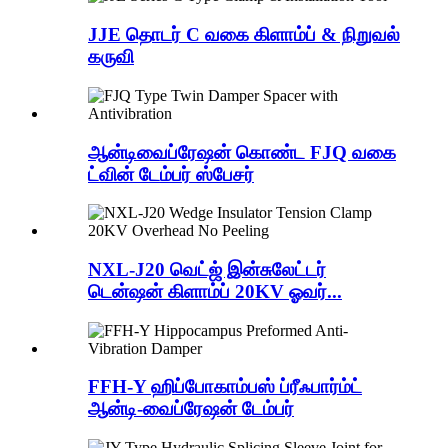
JJE தொடர் C வகை கிளாம்ப் & நிறுவல்
கருவி
ஆன்டிவைப்ரேஷன் கொண்ட FJQ வகை
ட்வின் டேம்பர் ஸ்பேசர்
NXL-J20 வெட்ஜ் இன்சுலேட்டர்
டென்ஷன் கிளாம்ப் 20KV ஓவர்...
FFH-Y ஹிப்போகாம்பஸ் ப்ரீஃபார்ம்ட்
ஆன்டி-வைப்ரேஷன் டேம்பர்