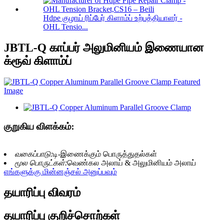
Hdpe குழாய் ரிப்பேர் கிளாம்ப் உற்பத்தியாளர் -
OHL Tensio...
JBTL-Q காப்பர் அலுமினியம் இணையான
க்ரூவ் கிளாம்ப்
குறுகிய விளக்கம்:
வகைப்பாடு:
டி-இணைக்கும் பொருத்துதல்கள்
மூல பொருட்கள்:
வெண்கல அலாய் & அலுமினியம் அலாய்
எங்களுக்கு மின்னஞ்சல் அனுப்பவும்
தயாரிப்பு விவரம்
தயாரிப்பு குறிச்சொற்கள்