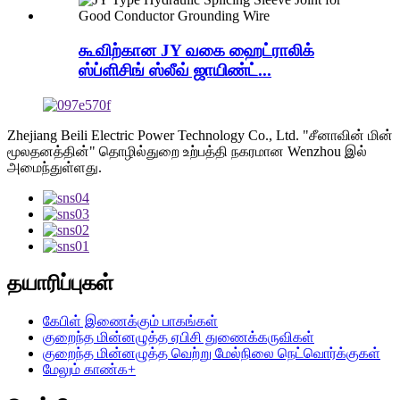
கூவிற்கான JY வகை ஹைட்ராலிக்
ஸ்ப்ளிசிங் ஸ்லீவ் ஜாயிண்ட்...
Zhejiang Beili Electric Power Technology Co., Ltd. "சீனாவின் மின்
மூலதனத்தின்" தொழில்துறை உற்பத்தி நகரமான Wenzhou இல்
அமைந்துள்ளது.
தயாரிப்புகள்
கேபிள் இணைக்கும் பாகங்கள்
குறைந்த மின்னழுத்த ஏபிசி துணைக்கருவிகள்
குறைந்த மின்னழுத்த வெற்று மேல்நிலை நெட்வொர்க்குகள்
மேலும் காண்க+