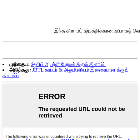
இந்த கிளாம்ப் உற்பத்திக்கான ஃபிளாஷ் வ
முந்தைய:
ஜேபிபி அயர்ன் பேரலல் க்ரூவ் கிளாம்ப்
அடுத்தது:
JBTL காப்பர் & அலுமினியம் இணையான க்ரூவ்
கிளாம்ப்