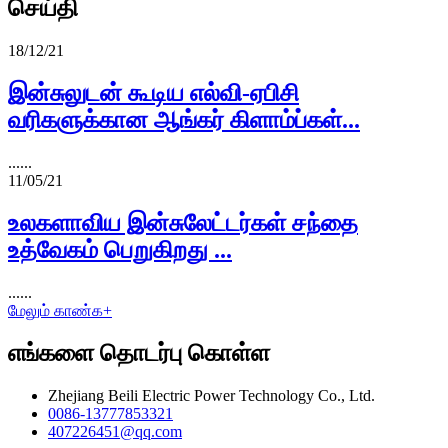
செய்தி
18/12/21
இன்சுலுடன் கூடிய எல்வி-ஏபிசி
வரிகளுக்கான ஆங்கர் கிளாம்ப்கள்...
......
11/05/21
உலகளாவிய இன்சுலேட்டர்கள் சந்தை
உத்வேகம் பெறுகிறது ...
......
மேலும் காண்க+
எங்களை தொடர்பு கொள்ள
Zhejiang Beili Electric Power Technology Co., Ltd.
0086-13777853321
407226451@qq.com