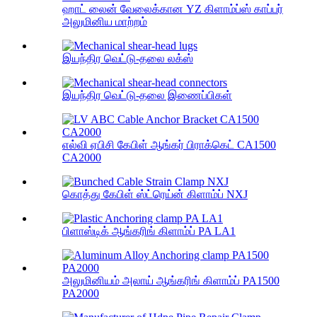
ஹாட் லைன் வேலைக்கான YZ கிளாம்ப்ஸ் காப்பர்
அலுமினிய மாற்றம்
இயந்திர வெட்டு-தலை லக்ஸ்
இயந்திர வெட்டு-தலை இணைப்பிகள்
எல்வி ஏபிசி கேபிள் ஆங்கர் பிராக்கெட் CA1500
CA2000
கொத்து கேபிள் ஸ்ட்ரெய்ன் கிளாம்ப் NXJ
பிளாஸ்டிக் ஆங்கரிங் கிளாம்ப் PA LA1
அலுமினியம் அலாய் ஆங்கரிங் கிளாம்ப் PA1500
PA2000