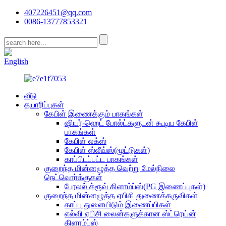
407226451@qq.com
0086-13777853321
CN
English
வீடு
தயாரிப்புகள்
கேபிள் இணைக்கும் பாகங்கள்
ஷியர்-ஹெட் போல்ட்களுடன் கூடிய கேபிள்
பாகங்கள்
கேபிள் லக்ஸ்
கேபிள் ஸ்லீவ்ஸ்(மூட்டுகள்)
காப்பிடப்பட்ட பாகங்கள்
குறைந்த மின்னழுத்த வெற்று மேல்நிலை
நெட்வொர்க்குகள்
பேரலல் க்ரூவ் கிளாம்ப்ஸ்(PG இணைப்புகள்)
குறைந்த மின்னழுத்த ஏபிசி துணைக்கருவிகள்
காப்பு துளையிடும் இணைப்பிகள்
எல்வி ஏபிசி லைன்களுக்கான ஸ்ட்ரெய்ன்
கிளாம்ப்ஸ்