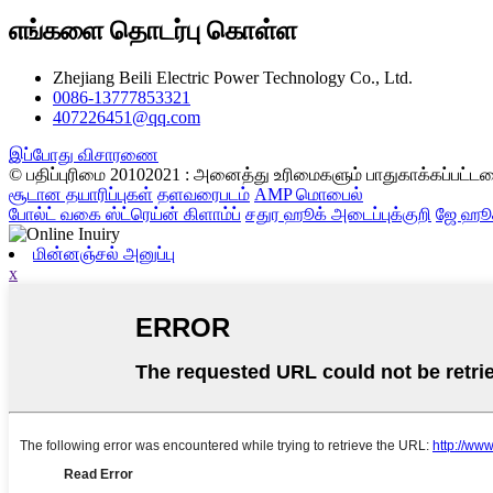
எங்களை தொடர்பு கொள்ள
Zhejiang Beili Electric Power Technology Co., Ltd.
0086-13777853321
407226451@qq.com
இப்போது விசாரணை
© பதிப்புரிமை 20102021 : அனைத்து உரிமைகளும் பாதுகாக்கப்பட்ட
சூடான தயாரிப்புகள்
தளவரைபடம்
AMP மொபைல்
போல்ட் வகை ஸ்ட்ரெய்ன் கிளாம்ப்
சதுர ஹூக் அடைப்புக்குறி
ஜே ஹூக
மின்னஞ்சல் அனுப்பு
x