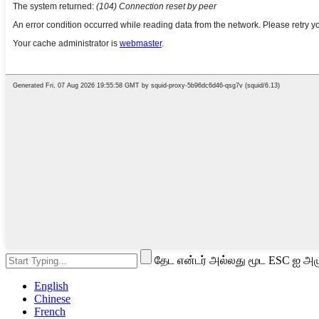
தேட என்டர் அல்லது மூட ESC ஐ அழு
English
Chinese
French