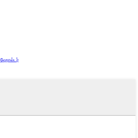
் ஹோல்டர்