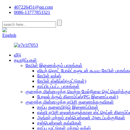
407226451@qq.com
0086-13777853321
CN
English
வீடு
தயாரிப்புகள்
கேபிள் இணைக்கும் பாகங்கள்
ஷியர்-ஹெட் போல்ட்களுடன் கூடிய கேபிள் பாகங்க
கேபிள் லக்ஸ்
கேபிள் ஸ்லீவ்ஸ்(மூட்டுகள்)
காப்பிடப்பட்ட பாகங்கள்
குறைந்த மின்னழுத்த வெற்று மேல்நிலை நெட்வொர்க்கு
பேரலல் க்ரூவ் கிளாம்ப்ஸ்(PG இணைப்புகள்)
குறைந்த மின்னழுத்த ஏபிசி துணைக்கருவிகள்
காப்பு துளையிடும் இணைப்பிகள்
எல்வி ஏபிசி லைன்களுக்கான ஸ்ட்ரெய்ன் கிளாம்ப்
ஆங்கர் மற்றும் சஸ்பென்ஷன் அடைப்புக்குறிகள்
சஸ்பென்ஷன் கவ்விகள்
காப்பு மூட்டுகள் மற்றும் லக்ஸ்